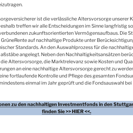
eizutragen.
sorgeversicherer ist die verlässliche Altersvorsorge unserer
Deshalb treffen wir alle Entscheidungen im Sinne langfristig s
verbundenen zukunftsorientierten Vermögensaufbaus. Die Stu
GrüneRente auf nachhaltige Produkte unter Berücksichtigun
thischer Standards. An den Auswahlprozess für die nachhalti
ßstäbe angelegt. Neben den Nachhaltigkeitsansätzen berüc
r die Altersvorsorge, die Marktrelevanz sowie Kosten und Qua
ungen an eine nachhaltige Altersvorsorge gerecht zu werden
r eine fortlaufende Kontrolle und Pflege des gesamten Fondsu
indestens einmal im Jahr geprüft und die Fondsauswahl bei
ionen zu den nachhaltigen Investmentfonds in den Stuttga
finden Sie >> HIER <<.