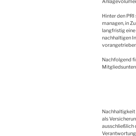
Anlagevolumen 
Hinter den PRI
managen, in Zu
langfristig ei
nachhaltigen I
vorangetrieben
Nachfolgend fi
Mitgliedsunte
Nachhaltigkeit
als Versicheru
ausschließlich 
Verantwortung,