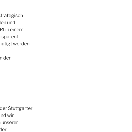
strategisch
den und
RI in einem
ansparent
mutigt werden.
n der
der Stuttgarter
ind wir
n unserer
der