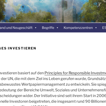
ATIVE NACHHALTIGKEI
ERUNG
and und Neugeschäft
Begriffe
Kompetenzzentren
ES
ES INVESTIEREN
nvestieren basiert auf den
Principles for Responsible Investm
e der UN, die mit dem Ziel ins Leben gerufen wurde, Grundsätz
sbewusstes Wertpapiermanagement zu entwickeln. Sie spieg
deutung der Bereiche Umwelt, Soziales und Unternehmensfü
scheidungen wider. Der Initiative sind seit ihrem Start in 200
onelle Investoren beigetreten, die insgesamt rund 90 Billione