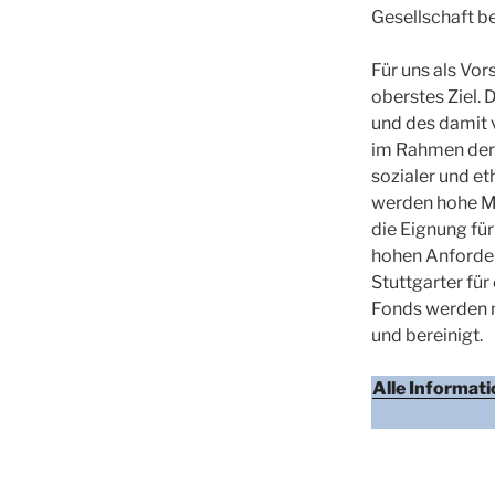
Gesellschaft b
Für uns als Vor
oberstes Ziel. 
und des damit 
im Rahmen der 
sozialer und e
werden hohe Ma
die Eignung fü
hohen Anforder
Stuttgarter fü
Fonds werden m
und bereinigt.
Alle Informat