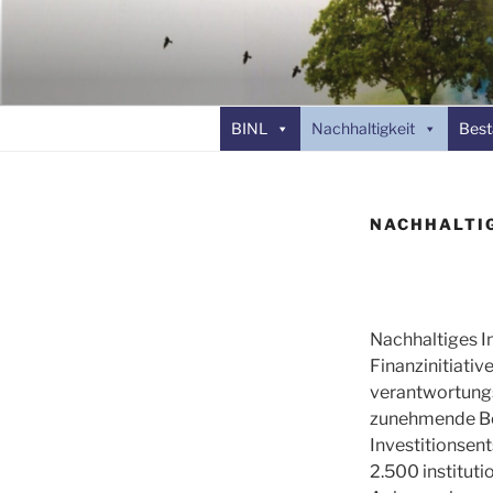
Zum
Inhalt
BRANCHEN-INITI
springen
LEBENSVERSICH
BINL
Nachhaltigkeit
Best
NACHHALTIG
Nachhaltiges I
Finanzinitiativ
verantwortung
zunehmende Be
Investitionsent
2.500 instituti