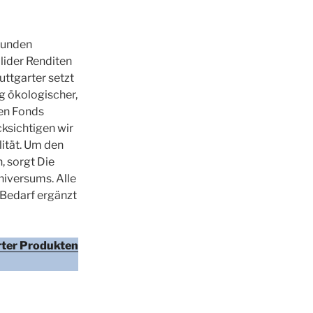
 Kunden
olider Renditen
ttgarter setzt
g ökologischer,
gen Fonds
ksichtigen wir
lität. Um den
, sorgt Die
niversums. Alle
 Bedarf ergänzt
rter Produkten